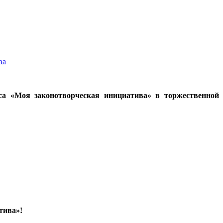
ва
а «Моя законотворческая инициатива» в торжественной
тива»!