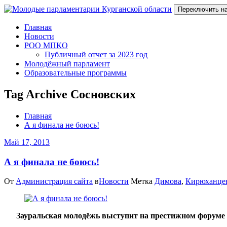
Переключить н
Главная
Новости
РОО МПКО
Публичный отчет за 2023 год
Молодёжный парламент
Образовательные программы
Tag Archive Сосновских
Главная
А я финала не боюсь!
Май 17, 2013
А я финала не боюсь!
От
Администрация сайта
в
Новости
Метка
Димова
,
Кирюханце
Зауральская молодёжь выступит на престижном форуме 