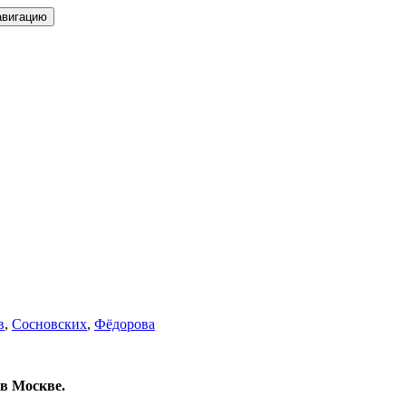
авигацию
в
,
Сосновских
,
Фёдорова
в Москве.