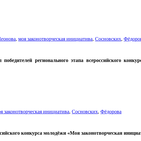
Леонова
,
моя законотворческая инициатива
,
Сосновских
,
Фёдоро
бедителей регионального этапа всероссийского конкурс
я законотворческая инициатива
,
Сосновских
,
Фёдорова
сийского конкурса молодёжи «Моя законотворческая инициа