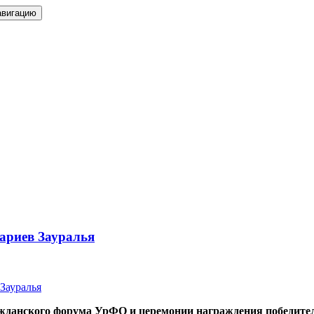
авигацию
ариев Зауралья
ражданского форума УрФО и церемонии награждения победите