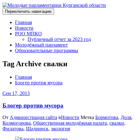
Переключить навигацию
Главная
Новости
РОО МПКО
Публичный отчет за 2023 год
Молодёжный парламент
Образовательные программы
Tag Archive свалки
Главная
Блогер против мусора
Сен 17, 2013
Блогер против мусора
От
Администрация сайта
в
Новости
Метка
Бормотова
,
Доля
,
Колмогорова
,
Общественная молодёжная палата
,
свалки
,
Филатова
,
Шадринск
,
экология