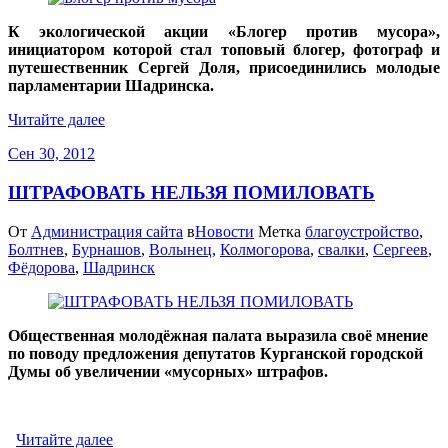
К экологической акции «Блогер против мусора»,
инициатором которой стал топовый блогер, фотограф и
путешественник Сергей Доля, присоединились молодые
парламентарии Шадринска.
Читайте далее
Сен 30, 2012
ШТРАФОВАТЬ НЕЛЬЗЯ ПОМИЛОВАТЬ
От
Администрация сайта
в
Новости
Метка
благоустройство
,
Болтнев
,
Бурнашов
,
Волынец
,
Колмогорова
,
свалки
,
Сергеев
,
Фёдорова
,
Шадринск
Общественная молодёжная палата выразила своё мнение
по поводу предложения депутатов Курганской городской
Думы об увеличении «мусорных» штрафов.
Читайте далее