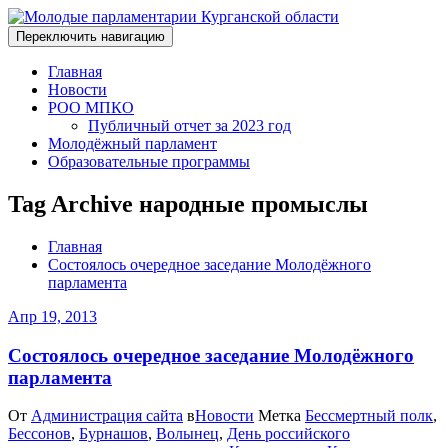
Переключить навигацию
Главная
Новости
РОО МПКО
Публичный отчет за 2023 год
Молодёжный парламент
Образовательные программы
Tag Archive народные промыслы
Главная
Состоялось очередное заседание Молодёжного
парламента
Апр 19, 2013
Состоялось очередное заседание Молодёжного
парламента
От
Администрация сайта
в
Новости
Метка
Бессмертный полк
,
Бессонов
,
Бурнашов
,
Волынец
,
День российского