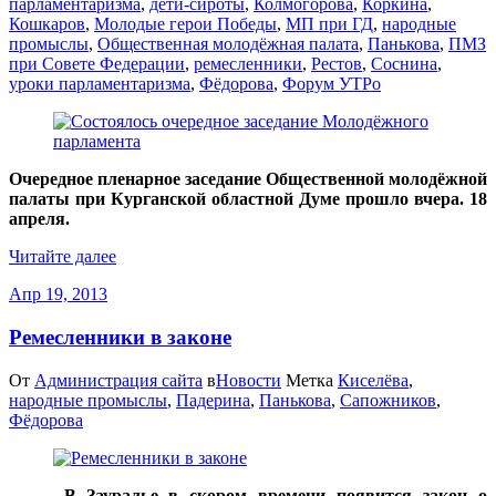
парламентаризма
,
дети-сироты
,
Колмогорова
,
Коркина
,
Кошкаров
,
Молодые герои Победы
,
МП при ГД
,
народные
промыслы
,
Общественная молодёжная палата
,
Панькова
,
ПМЗ
при Совете Федерации
,
ремесленники
,
Рестов
,
Соснина
,
уроки парламентаризма
,
Фёдорова
,
Форум УТРо
Очередное пленарное заседание Общественной молодёжной
палаты при Курганской областной Думе прошло вчера. 18
апреля.
Читайте далее
Апр 19, 2013
Ремесленники в законе
От
Администрация сайта
в
Новости
Метка
Киселёва
,
народные промыслы
,
Падерина
,
Панькова
,
Сапожников
,
Фёдорова
В Зауралье в скором времени появится закон о