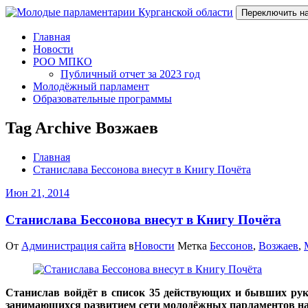
Переключить н
Главная
Новости
РОО МПКО
Публичный отчет за 2023 год
Молодёжный парламент
Образовательные программы
Tag Archive Возжаев
Главная
Станислава Бессонова внесут в Книгу Почёта
Июн 21, 2014
Станислава Бессонова внесут в Книгу Почёта
От
Администрация сайта
в
Новости
Метка
Бессонов
,
Возжаев
,
Станислав войдёт в список 35 действующих и бывших ру
занимающихся развитием сети молодёжных парламентов на