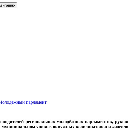
авигацию
Молодежный парламент
ководителей региональных молодёжных парламентов, руков
 муниципальном уровне, окружных координаторов и «идеоло