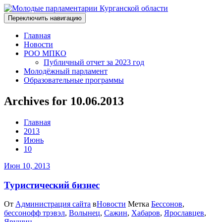
Переключить навигацию
Главная
Новости
РОО МПКО
Публичный отчет за 2023 год
Молодёжный парламент
Образовательные программы
Archives for 10.06.2013
Главная
2013
Июнь
10
Июн 10, 2013
Туристический бизнес
От
Администрация сайта
в
Новости
Метка
Бессонов
,
бессонофф трэвэл
,
Волынец
,
Сажин
,
Хабаров
,
Ярославцев
,
Ярушин