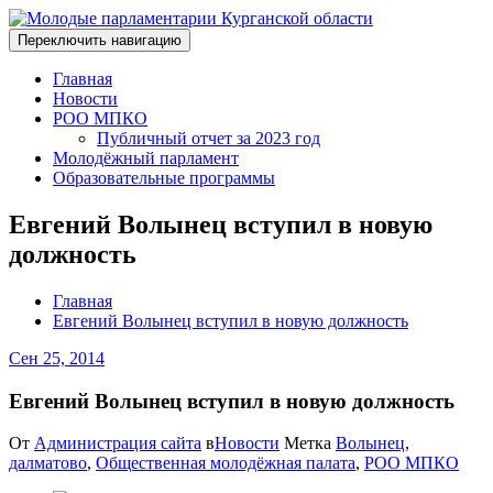
Переключить навигацию
Главная
Новости
РОО МПКО
Публичный отчет за 2023 год
Молодёжный парламент
Образовательные программы
Евгений Волынец вступил в новую
должность
Главная
Евгений Волынец вступил в новую должность
Сен 25, 2014
Евгений Волынец вступил в новую должность
От
Администрация сайта
в
Новости
Метка
Волынец
,
далматово
,
Общественная молодёжная палата
,
РОО МПКО